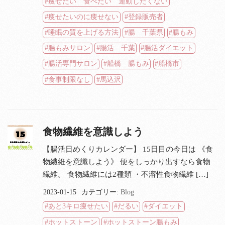
痩せたい 食べたい 運動したくない
痩せたいのに痩せない
登録販売者
睡眠の質を上げる方法
腸 千葉県
腸もみ
腸もみサロン
腸活 千葉
腸活ダイエット
腸活専門サロン
船橋 腸もみ
船橋市
食事制限なし
馬込沢
食物繊維を意識しよう
【腸活日めくりカレンダー】 15日目の今日は 《食
物繊維を意識しよう》 便をしっかり出すなら食物
繊維。 食物繊維には2種類 ・不溶性食物繊維 […]
2023-01-15
カテゴリー:
Blog
あと3キロ痩せたい
だるい
ダイエット
ホットストーン
ホットストーン腸もみ