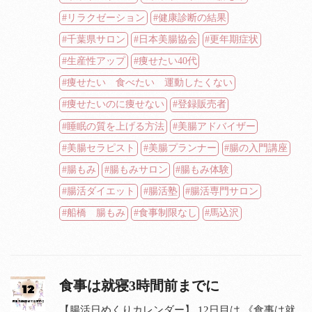
リラクゼーション
健康診断の結果
千葉県サロン
日本美腸協会
更年期症状
生産性アップ
痩せたい40代
痩せたい 食べたい 運動したくない
痩せたいのに痩せない
登録販売者
睡眠の質を上げる方法
美腸アドバイザー
美腸セラピスト
美腸プランナー
腸の入門講座
腸もみ
腸もみサロン
腸もみ体験
腸活ダイエット
腸活塾
腸活専門サロン
船橋 腸もみ
食事制限なし
馬込沢
食事は就寝3時間前までに
【腸活日めくりカレンダー】 12日目は 《食事は就