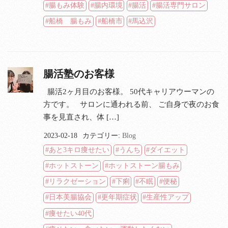
腸もみ体験
腸内環境
腸活
腸活専門サロン
船橋 腸もみ
船橋市
馬込沢
腸活塾のお客様
腸活2ヶ月目のお客様。 50代キャリアウーマンの
方です。 サロンに通われる前、 ご自身で夜のお食
事を見直され、体 […]
2023-02-18
カテゴリー:
Blog
あと3キロ痩せたい
うんち
ダイエット
ホットストーン
ホットストーン腸もみ
リラクゼーション
下痢
不眠
便秘
日本美腸協会
更年期症状
生産性アップ
痩せたい40代