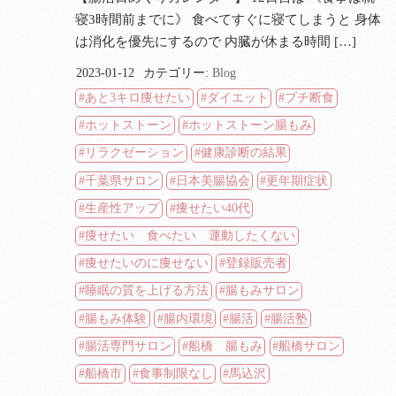
寝3時間前までに》 食べてすぐに寝てしまうと 身体
は消化を優先にするので 内臓が休まる時間 […]
2023-01-12
カテゴリー:
Blog
あと3キロ痩せたい
ダイエット
プチ断食
ホットストーン
ホットストーン腸もみ
リラクゼーション
健康診断の結果
千葉県サロン
日本美腸協会
更年期症状
生産性アップ
痩せたい40代
痩せたい 食べたい 運動したくない
痩せたいのに痩せない
登録販売者
睡眠の質を上げる方法
腸もみサロン
腸もみ体験
腸内環境
腸活
腸活塾
腸活専門サロン
船橋 腸もみ
船橋サロン
船橋市
食事制限なし
馬込沢