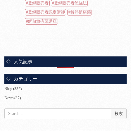
登録販売者
登録販売者勉強法
登録販売者認定講師
解熱鎮痛薬
解熱鎮痛薬講座
人気記事
カテゴリー
Blog
(332)
News
(37)
検
索: