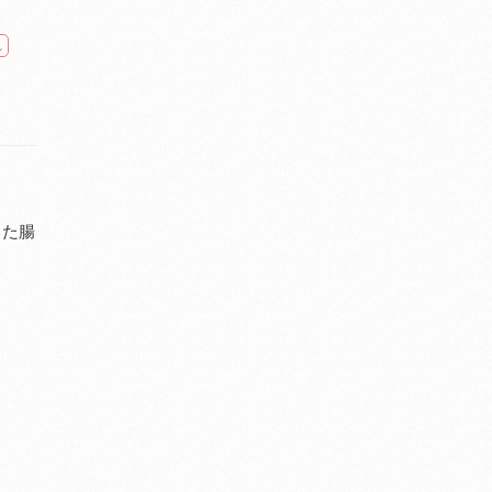
し
きた腸