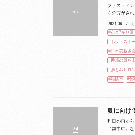
ファスティン
27
くの方がされ
2024-06-27
カ
あと3キロ痩
ホットスト
日本美腸協
睡眠の質を
腸もみサロ
船橋市
食
夏に向け
昨日の雨から
24
〝熱中症〟なん