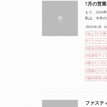
7月の営
もう、202
28
私は、今年の
2024-06-28
カ
あと3キロ痩
リラクゼー
医薬品登録
生産性アッ
痩せたいの
美腸セラピ
腸内環境
ファステ