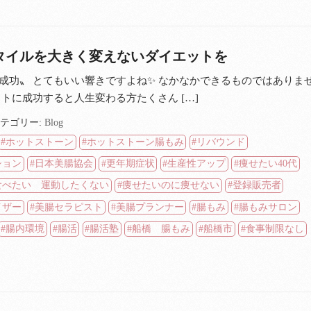
タイルを大きく変えないダイエットを
成功〟 とてもいい響きですよね✨ なかなかできるものではありま
ットに成功すると人生変わる方たくさん […]
テゴリー:
Blog
ホットストーン
ホットストーン腸もみ
リバウンド
ション
日本美腸協会
更年期症状
生産性アップ
痩せたい40代
食べたい 運動したくない
痩せたいのに痩せない
登録販売者
イザー
美腸セラピスト
美腸プランナー
腸もみ
腸もみサロン
腸内環境
腸活
腸活塾
船橋 腸もみ
船橋市
食事制限なし