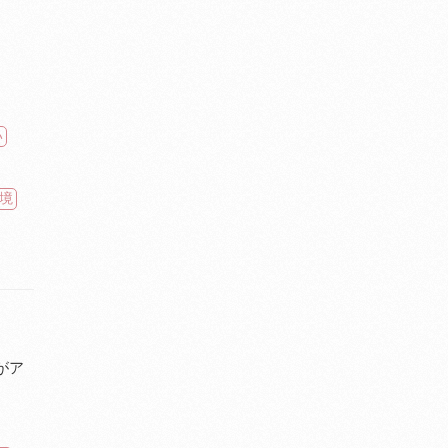
い
境
がア