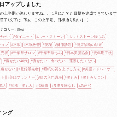
業日アップしました
4年の上半期が終わりますね。。 1月にたてた目標を達成できていま
漢字1文字は〝動〟 この上半期、目標通り動い […]
テゴリー:
Blog
せたい
ダイエット
ホットストーン
ホットストーン腸もみ
ション
不眠
不眠改善
便秘
健康診断
健康診断の結果
販売者
千葉県サロン
千葉県腸もみ
日本美腸協会
更年期症状
プ
痩せたい40代
痩せたい 食べたい 運動したくない
に痩せない
登録販売者
睡眠の質を上げる方法
美腸アドバイザー
スト
美腸プランナー
腸の入門講座
腸もみ
腸もみサロン
腸活
船橋 腸もみ
船橋市
食事制限なし
馬込沢
ィング