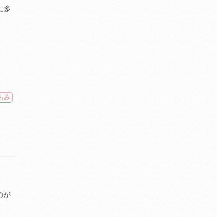
に多
もみ
のが