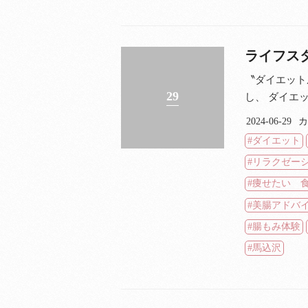
ライフス
〝ダイエット
29
し、 ダイエ
2024-06-29
カ
ダイエット
リラクゼー
痩せたい 
美腸アドバ
腸もみ体験
馬込沢