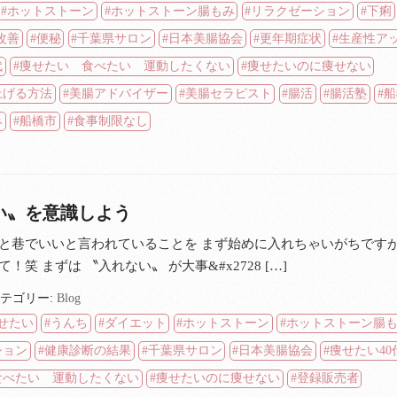
ホットストーン
ホットストーン腸もみ
リラクゼーション
下痢
改善
便秘
千葉県サロン
日本美腸協会
更年期症状
生産性ア
代
痩せたい 食べたい 運動したくない
痩せたいのに痩せない
上げる方法
美腸アドバイザー
美腸セラピスト
腸活
腸活塾
船
み
船橋市
食事制限なし
い〟を意識しよう
と巷でいいと言われていることを まず始めに入れちゃいがちです
！笑 まずは 〝入れない〟 が大事&#x2728 […]
テゴリー:
Blog
せたい
うんち
ダイエット
ホットストーン
ホットストーン腸
ション
健康診断の結果
千葉県サロン
日本美腸協会
痩せたい40
食べたい 運動したくない
痩せたいのに痩せない
登録販売者