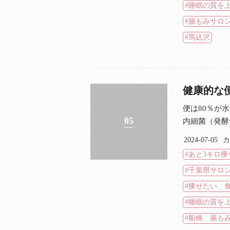
睡眠の質を
腸もみサロ
馬込沢
健康的な
便は80％が水
05
内細菌（発酵食
2024-07-05
カ
あと3キロ痩
千葉県サロ
痩せたい 
睡眠の質を
船橋 腸も