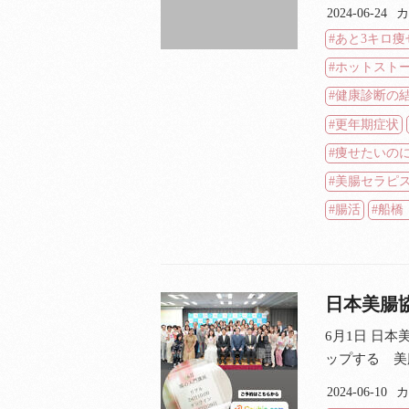
2024-06-24
カ
あと3キロ痩
ホットスト
健康診断の
更年期症状
痩せたいの
美腸セラピ
腸活
船橋
日本美腸
6月1日 日
ップする 美
2024-06-10
カ