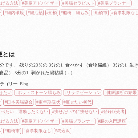
上げる方法
美腸アドバイザー
美腸セラピスト
美腸プランナー
ン
腸内環境
腸活塾
船橋
船橋 腸もみ
船橋市
食事制限な
便とは
分です。 残りの20％の 3分の1 食べかす（食物繊維） 3分の1 生
品） 3分の1 剥がれた腸粘膜 […]
テゴリー:
Blog
せたい
ホットストーン腸もみ
リラクゼーション
健康診断の結果
ン
日本美腸協会
更年期症状
痩せたい40代
食べたい 運動したくない
痩せたいのに痩せない
登録販売者
上げる方法
美腸アドバイザー
美腸プランナー
腸の入門講座
み
船橋市
食事制限なし
馬込沢