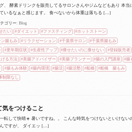
グ、 酵素ドリンクを販売してるサロンさんやジムなどもあり 本当
ているなぁと感じます。 食べないから体重は落ちる […]
テゴリー:
Blog
せたい
ダイエット
ファスティング
ホットストーン
ーン腸もみ
リラクゼーション
千葉県サロン
千葉県腸もみ
会
更年期症状
生産性アップ
痩せたいのに痩せない
登録販売者
上げる方法
美腸アドバイザー
美腸プランナー
腸の入門講座
腸
ン
腸もみ体験
腸内環境
腸活
腸活塾
船橋
船橋 腸もみ
事制限なし
て気をつけること
一転して快晴☀️ 暑いですね。。 こんな時気をつけないといけない
ですが、 ダイエッ […]