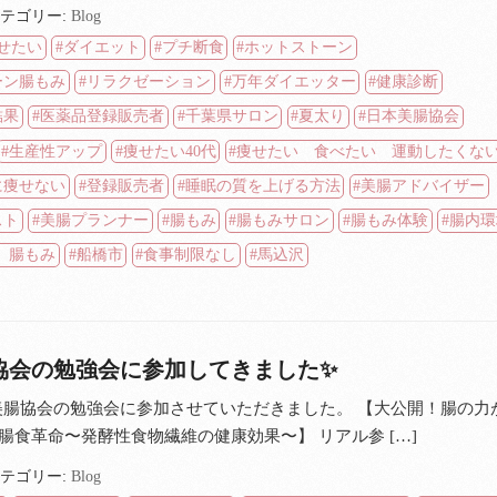
テゴリー:
Blog
せたい
ダイエット
プチ断食
ホットストーン
ーン腸もみ
リラクゼーション
万年ダイエッター
健康診断
結果
医薬品登録販売者
千葉県サロン
夏太り
日本美腸協会
生産性アップ
痩せたい40代
痩せたい 食べたい 運動したくな
に痩せない
登録販売者
睡眠の質を上げる方法
美腸アドバイザー
スト
美腸プランナー
腸もみ
腸もみサロン
腸もみ体験
腸内環
 腸もみ
船橋市
食事制限なし
馬込沢
協会の勉強会に参加してきました✨
本美腸協会の勉強会に参加させていただきました。 【大公開！腸の力
腸食革命〜発酵性食物繊維の健康効果〜】 リアル参 […]
テゴリー:
Blog