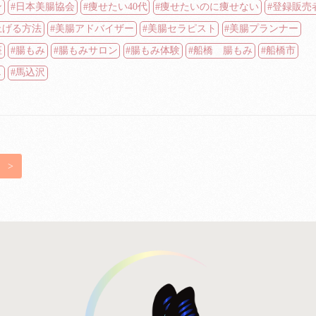
ン
日本美腸協会
痩せたい40代
痩せたいのに痩せない
登録販売
上げる方法
美腸アドバイザー
美腸セラピスト
美腸プランナー
座
腸もみ
腸もみサロン
腸もみ体験
船橋 腸もみ
船橋市
し
馬込沢
>