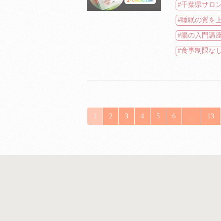
千葉県サロ
睡眠の質を
腸の入門講
食事制限な
1
2
3
4
5
6
…
13