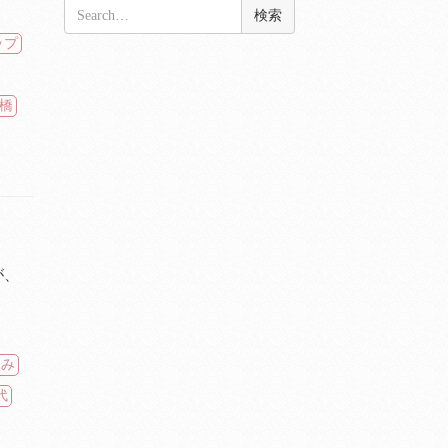
検
索:
ップ
橋
が、
もみ
代