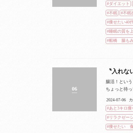
ダイエット
不眠
不眠
痩せたい40
睡眠の質を
船橋 腸も
〝入れな
腸活！という
06
ちょっと待って
2024-07-06
カ
あと3キロ痩
リラクゼー
痩せたい 