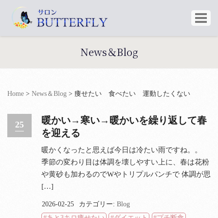
News＆Blog
Home
>
News＆Blog
>
痩せたい 食べたい 運動したくない
暖かい→寒い→暖かいを繰り返して春
25
を迎える
暖かくなったと思えば今日は冷たい雨ですね。。
季節の変わり目は体調を壊しやすい上に、春は花粉
や黄砂も加わるのでWやトリプルパンチで 体調が思
[…]
2026-02-25
カテゴリー:
Blog
あと3キロ痩せたい
ダイエット
プチ断食