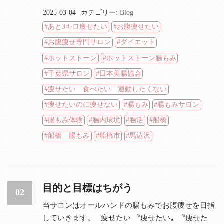
2025-03-04
カテゴリー:
Blog
あと3キロ痩せたい
お腹痩せたい
お腹痩せ専門サロン
ダイエット
ホットストーン
ホットストーン腸もみ
千葉県サロン
日本美腸協会
痩せたい 食べたい 運動したくない
痩せたいのに痩せない
腸もみ
腸もみサロン
腸もみ体験
腸内環境
腸活
船橋
船橋 腸もみ
船橋市
馬込沢
目的と目標はちがう
02
当サロンはオールハンドの腸もみでお腹痩せを目指
していきます。 痩せたい 〝痩せたい〟〝痩せた