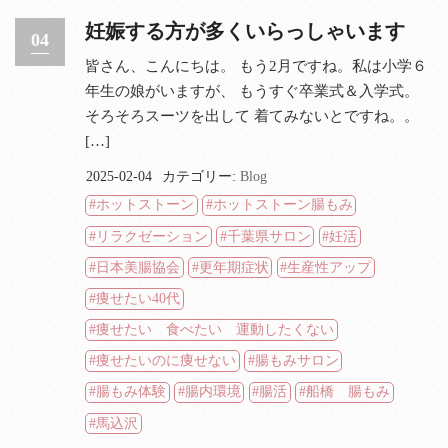
妊娠する方が多くいらっしゃいます
04
皆さん、こんにちは。 もう2月ですね。私は小学６
年生の娘がいますが、 もうすぐ卒業式＆入学式。
そろそろスーツを出して 着てみないとですね。。
[…]
2025-02-04
カテゴリー:
Blog
ホットストーン
ホットストーン腸もみ
リラクゼーション
千葉県サロン
妊活
日本美腸協会
更年期症状
生産性アップ
痩せたい40代
痩せたい 食べたい 運動したくない
痩せたいのに痩せない
腸もみサロン
腸もみ体験
腸内環境
腸活
船橋 腸もみ
馬込沢