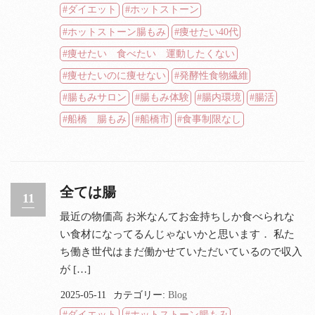
ダイエット
ホットストーン
ホットストーン腸もみ
痩せたい40代
痩せたい 食べたい 運動したくない
痩せたいのに痩せない
発酵性食物繊維
腸もみサロン
腸もみ体験
腸内環境
腸活
船橋 腸もみ
船橋市
食事制限なし
全ては腸
11
最近の物価高 お米なんてお金持ちしか食べられな
い食材になってるんじゃないかと思います． 私た
ち働き世代はまだ働かせていただいているので収入
が […]
2025-05-11
カテゴリー:
Blog
ダイエット
ホットストーン腸もみ