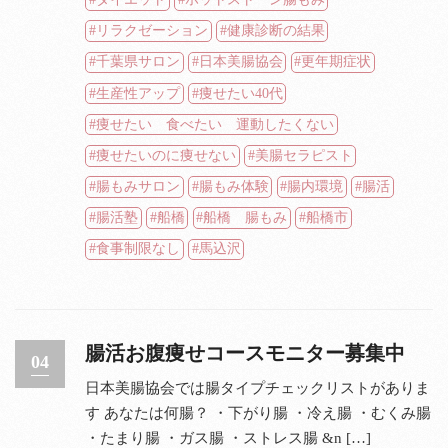
リラクゼーション
健康診断の結果
千葉県サロン
日本美腸協会
更年期症状
生産性アップ
痩せたい40代
痩せたい 食べたい 運動したくない
痩せたいのに痩せない
美腸セラピスト
腸もみサロン
腸もみ体験
腸内環境
腸活
腸活塾
船橋
船橋 腸もみ
船橋市
食事制限なし
馬込沢
腸活お腹痩せコースモニター募集中
04
日本美腸協会では腸タイプチェックリストがありま
す あなたは何腸？ ・下がり腸 ・冷え腸 ・むくみ腸
・たまり腸 ・ガス腸 ・ストレス腸 &n […]