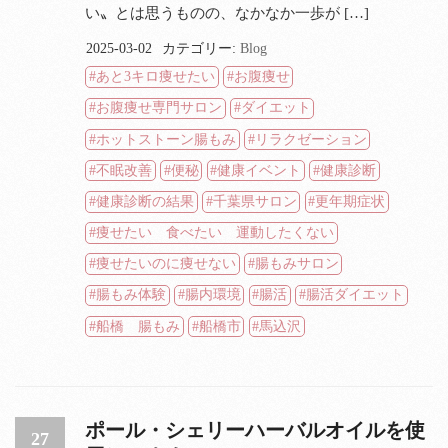
い〟とは思うものの、なかなか一歩が […]
2025-03-02
カテゴリー:
Blog
あと3キロ痩せたい
お腹痩せ
お腹痩せ専門サロン
ダイエット
ホットストーン腸もみ
リラクゼーション
不眠改善
便秘
健康イベント
健康診断
健康診断の結果
千葉県サロン
更年期症状
痩せたい 食べたい 運動したくない
痩せたいのに痩せない
腸もみサロン
腸もみ体験
腸内環境
腸活
腸活ダイエット
船橋 腸もみ
船橋市
馬込沢
ポール・シェリーハーバルオイルを使
27