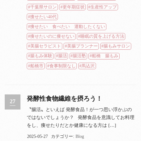
千葉県サロン
更年期症状
生産性アップ
痩せたい40代
痩せたい 食べたい 運動したくない
痩せたいのに痩せない
睡眠の質を上げる方法
美腸セラピスト
美腸プランナー
腸もみサロン
腸もみ体験
腸活
腸活塾
船橋 腸もみ
船橋市
食事制限なし
馬込沢
発酵性食物繊維を摂ろう！
27
〝腸活〟といえば 発酵食品！が一つ思い浮かぶの
ではないでしょうか？ 発酵食品を意識してお料理
をし、痩せたりだとか健康になる方は […]
2025-05-27
カテゴリー:
Blog