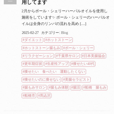
用してます
2月からポール・シェリーハーバルオイルを使用し
施術をしています✨ ポール・シェリーのハーバルオ
イルは全身のリンパの流れを高め […]
2025-02-27
カテゴリー:
Blog
ダイエット
ホットストーン
ホットストーン腸もみ
ポール・シェリー
リラクゼーション
千葉県サロン
日本美腸協会
更年期症状
生産性アップ
痩せたい40代
痩せたい 食べたい 運動したくない
痩せたいのに痩せない
美腸セラピスト
腸もみサロン
腸もみ体験
腸活
船橋 腸もみ
船橋市
馬込沢