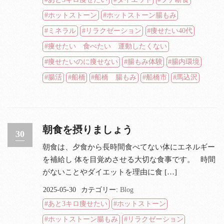
ホットストーン
ホットストーン腸もみ
ミネラル
リラクゼーション
痩せたい40代
痩せたい 食べたい 運動したくない
痩せたいのに痩せない
腸もみ体験
腸内環境
腸活
船橋
船橋 腸もみ
船橋市
馬込沢
朝食を摂りましょう
30
朝食は、夕食から長時間食べてない体にエネルギー
を補給し 体を目覚めさせる大切な食事です。 時間
がないことやダイエットを理由に食 […]
2025-05-30
カテゴリー:
Blog
あと3キロ痩せたい
ホットストーン
ホットストーン腸もみ
リラクゼーション