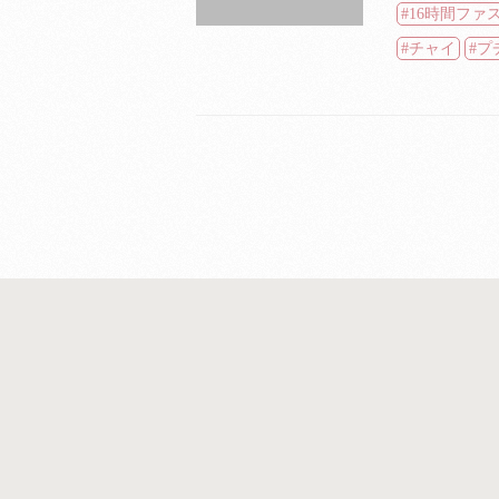
16時間ファ
チャイ
プ