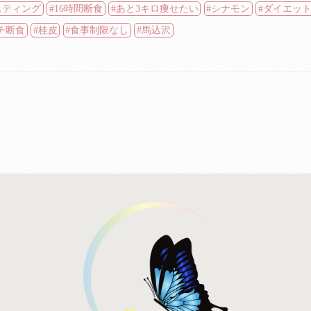
スティング
16時間断食
あと3キロ痩せたい
シナモン
ダイエッ
チ断食
桂皮
食事制限なし
馬込沢