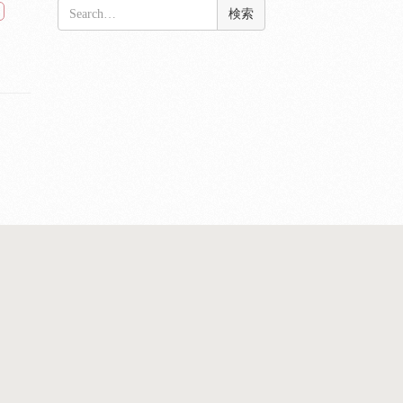
検
ト
索: