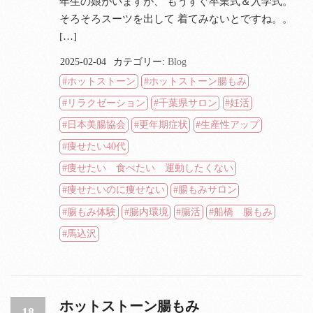
年生の娘がいますが、 もうすぐ卒業式＆入学式。
そろそろスーツを出して 着てみないとですね。。
[…]
2025-02-04
カテゴリー:
Blog
ホットストーン
ホットストーン腸もみ
リラクゼーション
千葉県サロン
妊活
日本美腸協会
更年期症状
生産性アップ
痩せたい40代
痩せたい 食べたい 運動したくない
痩せたいのに痩せない
腸もみサロン
腸もみ体験
腸内環境
腸活
船橋 腸もみ
馬込沢
ホットストーン腸もみ
18