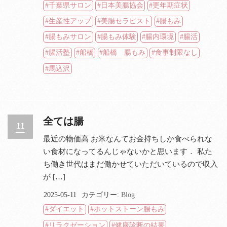
千葉県サロン
日本美腸協会
更年期症状
生産性アップ
美腸セラピスト
腸もみ
腸もみサロン
腸もみ体験
腸内環境
腸活
腸活塾
船橋
船橋 腸もみ
食事制限なし
馬込沢
全ては腸
11
最近の物価高 お米なんてお金持ちしか食べられな
い食材になってるんじゃないかと思います． 私た
ち働き世代はまだ働かせていただいているので収入
が […]
2025-05-11
カテゴリー:
Blog
ダイエット
ホットストーン腸もみ
リラクゼーション
健康診断の結果