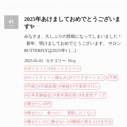
2025年あけましておめでとうございま
01
す✨
みなさま、久しぶりの投稿になってしまいました！
新年、明けましておめでとうございます。 サロン
BUTTERFLYは2025年1 […]
2025-01-01
カテゴリー:
Blog
ダイエット
ホットストーン
ホットストーン腸もみ
リラクゼーション
下痢
不眠
不眠改善
便秘
千葉県サロン
日本美腸協会
更年期症状
生産性アップ
痩せたい40代
痩せたい 食べたい 運動したくない
痩せたいのに痩せない
睡眠の質を上げる方法