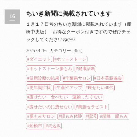
ちいき新聞に掲載されています
16
１月１７日号のちいき新聞に掲載されています（船
橋中央版） お得なクーポン付きですのでぜひチェ
ックしてくださいね(^^♪
2025-01-16
カテゴリー:
Blog
ダイエット
ホットストーン
ホットストーン腸もみ
健康診断
健康診断の結果
千葉県サロン
日本美腸協会
更年期症状
生産性アップ
痩せたい40代
痩せたい 食べたい 運動したくない
痩せたいのに痩せない
美腸セラピスト
腸もみサロン
腸もみ体験
腸活
船橋 腸もみ
船橋市
馬込沢