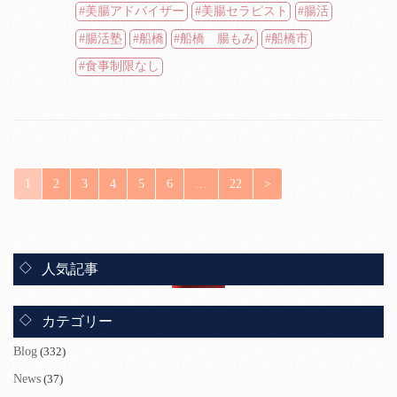
美腸アドバイザー
美腸セラピスト
腸活
腸活塾
船橋
船橋 腸もみ
船橋市
食事制限なし
1
2
3
4
5
6
…
22
>
人気記事
カテゴリー
Blog
(332)
News
(37)