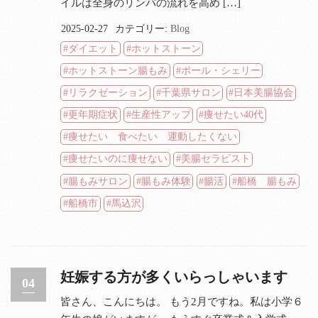
イルは全身のリンパの流れを高め […]
2025-02-27
カテゴリー:
Blog
ダイエット
ホットストーン
ホットストーン腸もみ
ポール・シェリー
リラクゼーション
千葉県サロン
日本美腸協会
更年期症状
生産性アップ
痩せたい40代
痩せたい 食べたい 運動したくない
痩せたいのに痩せない
美腸セラピスト
腸もみサロン
腸もみ体験
腸活
船橋 腸もみ
船橋市
馬込沢
妊娠する方が多くいらっしゃいます
04
皆さん、こんにちは。 もう2月ですね。私は小学６