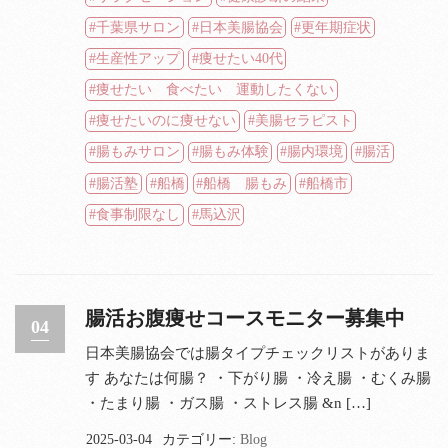
千葉県サロン
日本美腸協会
更年期症状
生産性アップ
痩せたい40代
痩せたい 食べたい 運動したくない
痩せたいのに痩せない
美腸セラピスト
腸もみサロン
腸もみ体験
腸内環境
腸活
腸活塾
船橋
船橋 腸もみ
船橋市
食事制限なし
馬込沢
腸活お腹痩せコースモニター募集中
04
日本美腸協会では腸タイプチェックリストがありま
す あなたは何腸？ ・下がり腸 ・冷え腸 ・むくみ腸
・たまり腸 ・ガス腸 ・ストレス腸 &n […]
2025-03-04
カテゴリー:
Blog