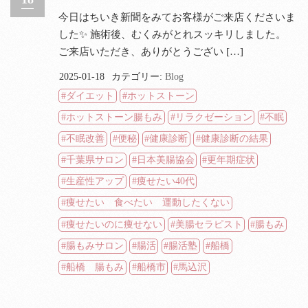
今日はちいき新聞をみてお客様がご来店くださいま
した✨ 施術後、むくみがとれスッキリしました。
ご来店いただき、ありがとうござい […]
2025-01-18
カテゴリー:
Blog
ダイエット
ホットストーン
ホットストーン腸もみ
リラクゼーション
不眠
不眠改善
便秘
健康診断
健康診断の結果
千葉県サロン
日本美腸協会
更年期症状
生産性アップ
痩せたい40代
痩せたい 食べたい 運動したくない
痩せたいのに痩せない
美腸セラピスト
腸もみ
腸もみサロン
腸活
腸活塾
船橋
船橋 腸もみ
船橋市
馬込沢