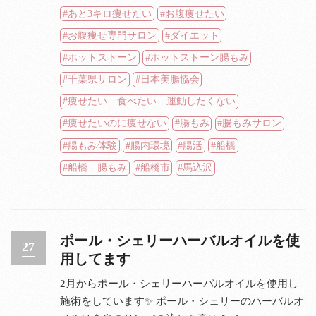
あと3キロ痩せたい
お腹痩せたい
お腹痩せ専門サロン
ダイエット
ホットストーン
ホットストーン腸もみ
千葉県サロン
日本美腸協会
痩せたい 食べたい 運動したくない
痩せたいのに痩せない
腸もみ
腸もみサロン
腸もみ体験
腸内環境
腸活
船橋
船橋 腸もみ
船橋市
馬込沢
ポール・シェリーハーバルオイルを使
27
用してます
2月からポール・シェリーハーバルオイルを使用し
施術をしています✨ ポール・シェリーのハーバルオ