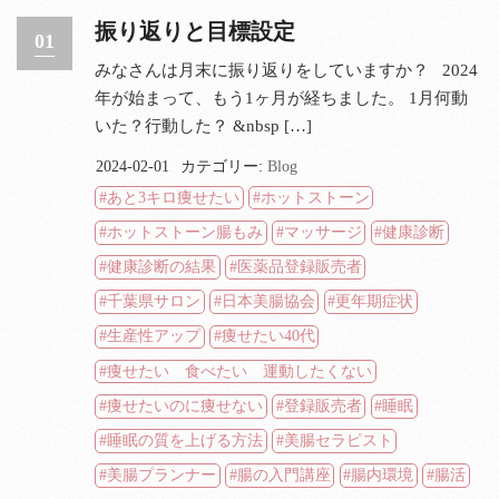
振り返りと目標設定
01
みなさんは月末に振り返りをしていますか？ 2024
年が始まって、もう1ヶ月が経ちました。 1月何動
いた？行動した？ &nbsp […]
2024-02-01
カテゴリー:
Blog
あと3キロ痩せたい
ホットストーン
ホットストーン腸もみ
マッサージ
健康診断
健康診断の結果
医薬品登録販売者
千葉県サロン
日本美腸協会
更年期症状
生産性アップ
痩せたい40代
痩せたい 食べたい 運動したくない
痩せたいのに痩せない
登録販売者
睡眠
睡眠の質を上げる方法
美腸セラピスト
美腸プランナー
腸の入門講座
腸内環境
腸活