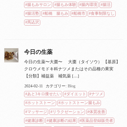
腸もみサロン
腸もみ体験
腸内環境
腸活
腸活塾
船橋 腸もみ
船橋市
食事制限なし
馬込沢
今日の生薬
今日の生薬〜大棗〜 大棗（タイソウ） 【基原】
クロウメモドキ科ナツメまたはその品種の果実
【分類】補益薬 補気薬 […]
2024-02-11
カテゴリー:
Blog
あと3キロ痩せたい
ダイエット
ナツメ
ホットストーン
ホットストーン腸もみ
マッサージ
リラクゼーション
体質改善
健康診断
健康診断の結果
医薬品登録販売者