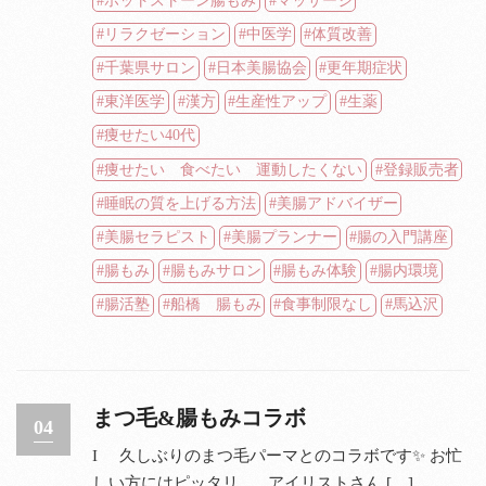
ホットストーン腸もみ
マッサージ
リラクゼーション
中医学
体質改善
千葉県サロン
日本美腸協会
更年期症状
東洋医学
漢方
生産性アップ
生薬
痩せたい40代
痩せたい 食べたい 運動したくない
登録販売者
睡眠の質を上げる方法
美腸アドバイザー
美腸セラピスト
美腸プランナー
腸の入門講座
腸もみ
腸もみサロン
腸もみ体験
腸内環境
腸活塾
船橋 腸もみ
食事制限なし
馬込沢
まつ毛&腸もみコラボ
04
I 久しぶりのまつ毛パーマとのコラボです✨ お忙
しい方にはピッタリ。 アイリストさん […]