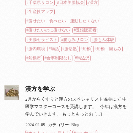
千葉県サロン
日本美腸協会
漢方
生産性アップ
痩せたい 食べたい 運動したくない
痩せたいのに痩せない
登録販売者
美腸セラピスト
腸もみサロン
腸もみ体験
腸内環境
腸活
腸活塾
船橋
船橋 腸もみ
船橋市
食事制限なし
馬込沢
漢方を学ぶ
2月からくすりと漢方のスペシャリスト協会にて 中
医学マスターコースを受講します。 今年は漢方を
学んでいきます。 もっともっとお […]
2024-02-09
カテゴリー:
Blog