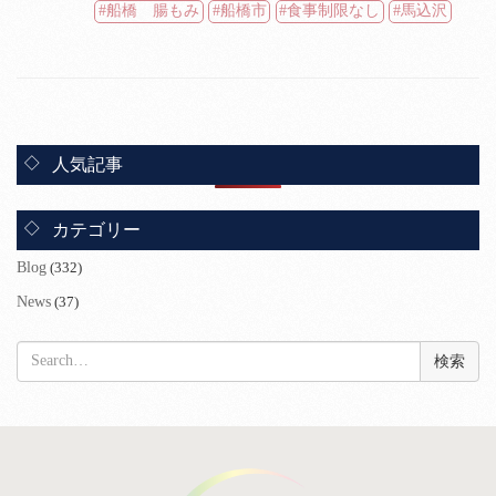
船橋 腸もみ
船橋市
食事制限なし
馬込沢
人気記事
カテゴリー
Blog
(332)
News
(37)
検
索: