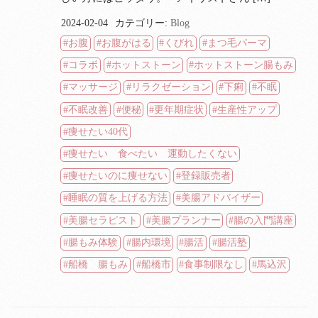
2024-02-04
カテゴリー:
Blog
お腹
お腹がはる
くびれ
まつ毛パーマ
コラボ
ホットストーン
ホットストーン腸もみ
マッサージ
リラクゼーション
下痢
不眠
不眠改善
便秘
更年期症状
生産性アップ
痩せたい40代
痩せたい 食べたい 運動したくない
痩せたいのに痩せない
登録販売者
睡眠の質を上げる方法
美腸アドバイザー
美腸セラピスト
美腸プランナー
腸の入門講座
腸もみ体験
腸内環境
腸活
腸活塾
船橋 腸もみ
船橋市
食事制限なし
馬込沢