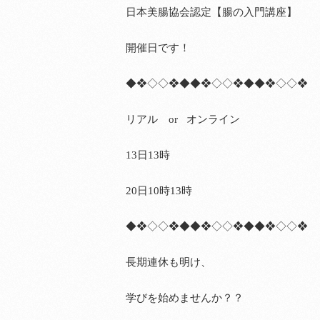
日本美腸協会認定【腸の入門講座】
開催日です！
◆❖◇◇❖◆◆❖◇◇❖◆◆❖◇◇❖
リアル
or
オンライン
13
日
13
時
20
日
10
時
13
時
◆❖◇◇❖◆◆❖◇◇❖◆◆❖◇◇❖
長期連休も明け、
学びを始めませんか？？