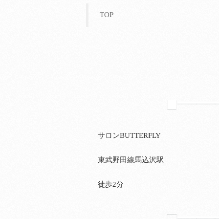
TOP
■
━━
サロン
BUTTERFLY
東武野田線馬込沢駅
徒歩
2
分
□
━━