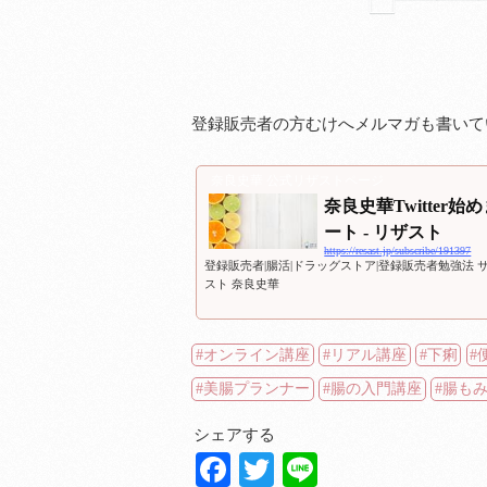
登録販売者の方むけへメルマガも書いて
奈良史華 公式リザストページ
奈良史華Twitter
ート - リザスト
https://resast.jp/subscribe/191397
登録販売者|腸活|ドラッグストア|登録販売者勉強法 
スト 奈良史華
オンライン講座
リアル講座
下痢
美腸プランナー
腸の入門講座
腸も
シェアする
Facebook
Twitter
Line