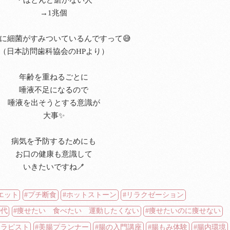
・ほとんど磨かない人
→1兆個
に細菌がすみついているんですって😅
（日本訪問歯科協会のHPより）
年齢を重ねるごとに
唾液不足になるので
唾液を出そうとする意識が
大事✨
病気を予防するためにも
お口の健康も意識して
いきたいですね🪥
エット
プチ断食
ホットストーン
リラクゼーション
0代
痩せたい 食べたい 運動したくない
痩せたいのに痩せない
セラピスト
美腸プランナー
腸の入門講座
腸もみ体験
腸内環境