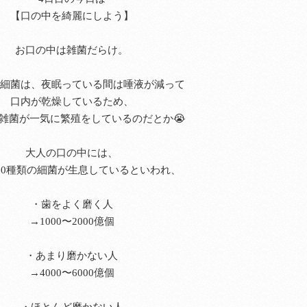
【口の中を綺麗にしよう】
お口の中は雑菌だらけ。
細菌は、夜眠っている間は唾液が減って
口内が乾燥しているため、
雑菌が一気に繁殖をしているのだとか😭
大人の口の中には、
700種類の細菌が生息しているといわれ、
・歯をよく磨く人
→1000〜2000億個
・あまり磨かない人
→4000〜6000億個