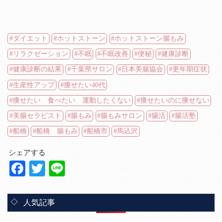
ダイエット
ホットストーン
ホットストーン腸もみ
リラクゼーション
不眠
不眠改善
便秘
健康診断
健康診断の結果
千葉県サロン
日本美腸協会
更年期症状
生産性アップ
痩せたい40代
痩せたい 食べたい 運動したくない
痩せたいのに痩せない
美腸セラピスト
腸もみ
腸もみサロン
腸活
腸活塾
船橋
船橋 腸もみ
船橋市
馬込沢
シェアする
Facebook
Twitter
Line
人気記事