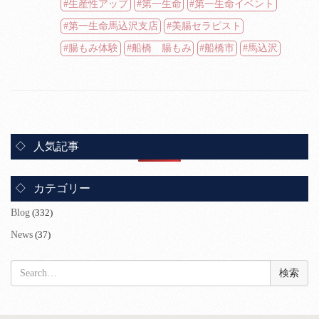
生産性アップ
第一生命
第一生命イベント
第一生命馬込沢支店
美腸セラピスト
腸もみ体験
船橋 腸もみ
船橋市
馬込沢
人気記事
カテゴリー
Blog
(332)
News
(37)
検
索: